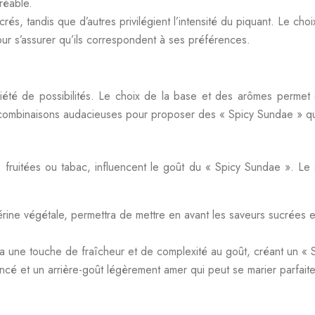
réable.
és, tandis que d’autres privilégient l’intensité du piquant. Le ch
pour s’assurer qu’ils correspondent à ses préférences.
é de possibilités. Le choix de la base et des arômes permet de c
de combinaisons audacieuses pour proposer des « Spicy Sundae » q
fruitées ou tabac, influencent le goût du « Spicy Sundae ». Le
rine végétale, permettra de mettre en avant les saveurs sucrées e
a une touche de fraîcheur et de complexité au goût, créant un « S
ncé et un arrière-goût légèrement amer qui peut se marier parfai