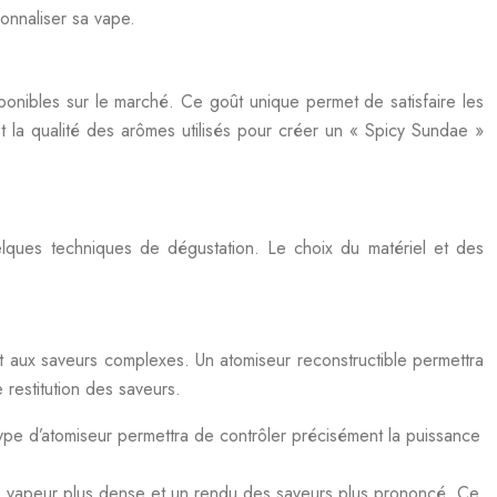
onnaliser sa vape.
onibles sur le marché. Ce goût unique permet de satisfaire les
et la qualité des arômes utilisés pour créer un « Spicy Sundae »
uelques techniques de dégustation. Le choix du matériel et des
t aux saveurs complexes. Un atomiseur reconstructible permettra
 restitution des saveurs.
ype d’atomiseur permettra de contrôler précisément la puissance
e vapeur plus dense et un rendu des saveurs plus prononcé. Ce