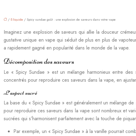
/
E-liquide
/ Spicy sundae goût : une explosion de saveurs dans votre vape
Imaginez une explosion de saveurs qui allie la douceur créme
gustative unique en vape qui séduit de plus en plus de vapoteu
a rapidement gagné en popularité dans le monde de la vape.
Décomposition des saveurs
Le « Spicy Sundae » est un mélange harmonieux entre des sav
concentrés pour reproduire ces saveurs dans la vape, en ajustan
L’aspect sucré
La base du « Spicy Sundae » est généralement un mélange de sav
pour reproduire ces saveurs dans la vape sont nombreux et vari
sucrées qui s’harmonisent parfaitement avec la touche de piquan
Par exemple, un « Spicy Sundae » à la vanille pourrait co