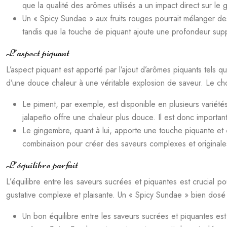
que la qualité des arômes utilisés a un impact direct sur le go
Un « Spicy Sundae » aux fruits rouges pourrait mélanger de
tandis que la touche de piquant ajoute une profondeur supp
L’aspect piquant
L’aspect piquant est apporté par l’ajout d’arômes piquants tels q
d’une douce chaleur à une véritable explosion de saveur. Le ch
Le piment, par exemple, est disponible en plusieurs variété
jalapeño offre une chaleur plus douce. Il est donc importan
Le gingembre, quant à lui, apporte une touche piquante et 
combinaison pour créer des saveurs complexes et originale
L’équilibre parfait
L’équilibre entre les saveurs sucrées et piquantes est crucial 
gustative complexe et plaisante. Un « Spicy Sundae » bien dosé n
Un bon équilibre entre les saveurs sucrées et piquantes es