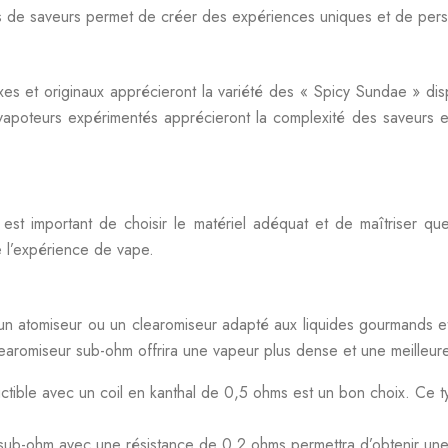
s de saveurs permet de créer des expériences uniques et de pers
s et originaux apprécieront la variété des « Spicy Sundae » disp
s vapoteurs expérimentés apprécieront la complexité des saveurs 
 est important de choisir le matériel adéquat et de maîtriser q
e l’expérience de vape.
 un atomiseur ou un clearomiseur adapté aux liquides gourmands e
clearomiseur sub-ohm offrira une vapeur plus dense et une meilleure
ctible avec un coil en kanthal de 0,5 ohms est un bon choix. Ce t
sub-ohm avec une résistance de 0,2 ohms permettra d’obtenir un