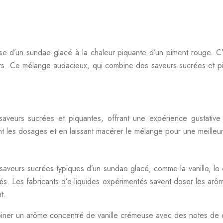
use d’un sundae glacé à la chaleur piquante d’un piment rouge. 
rs. Ce mélange audacieux, qui combine des saveurs sucrées et piq
eurs sucrées et piquantes, offrant une expérience gustative c
t les dosages et en laissant macérer le mélange pour une meilleur
eurs sucrées typiques d’un sundae glacé, comme la vanille, le car
és. Les fabricants d’e-liquides expérimentés savent doser les arô
t.
mbiner un arôme concentré de vanille crémeuse avec des notes de c