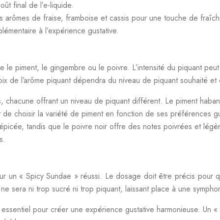
ût final de l’e-liquide.
s arômes de fraise, framboise et cassis pour une touche de fraîch
lémentaire à l’expérience gustative.
ue le piment, le gingembre ou le poivre. L’intensité du piquant peut
oix de l’arôme piquant dépendra du niveau de piquant souhaité et
s, chacune offrant un niveau de piquant différent. Le piment haba
t de choisir la variété de piment en fonction de ses préférences gu
épicée, tandis que le poivre noir offre des notes poivrées et lég
s.
pour un « Spicy Sundae » réussi. Le dosage doit être précis pour 
e sera ni trop sucré ni trop piquant, laissant place à une symphoni
t essentiel pour créer une expérience gustative harmonieuse. Un «