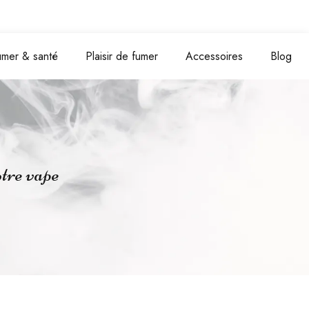
umer & santé
Plaisir de fumer
Accessoires
Blog
otre vape