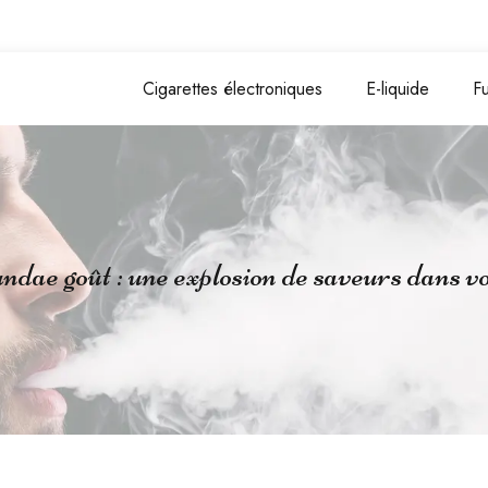
Cigarettes électroniques
E-liquide
F
ndae goût : une explosion de saveurs dans v