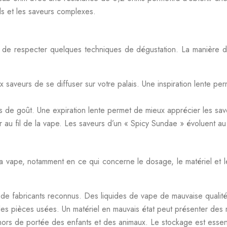
ds et les saveurs complexes.
 de respecter quelques techniques de dégustation. La manière do
 saveurs de se diffuser sur votre palais. Une inspiration lente pe
 de goût. Une expiration lente permet de mieux apprécier les saveu
 au fil de la vape. Les saveurs d’un « Spicy Sundae » évoluent au 
la vape, notamment en ce qui concerne le dosage, le matériel et le 
nt de fabricants reconnus. Des liquides de vape de mauvaise qualit
les pièces usées. Un matériel en mauvais état peut présenter des ri
hors de portée des enfants et des animaux. Le stockage est essenti