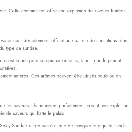
eur. Cette combinaison offre une explosion de saveurs fruitées,
 varier considérablement, offrant une palette de sensations allant
 du type de sundae.
nero est connu pour son piquant intense, tandis que le piment
statives.
èrement amères. Ces arômes peuvent être utilisés seuls ou en
que les saveurs s’harmonisent parfaitement, créant une explosion
e de saveurs qui flatte le palais.
 Spicy Sundae » trop sucré risque de masquer le piquant, tandis