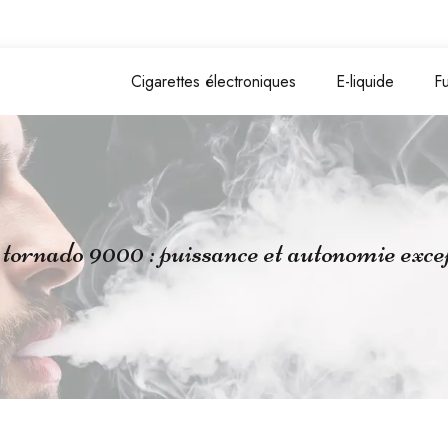
Cigarettes électroniques
E-liquide
F
rnado 9000 : puissance et autonomie excep