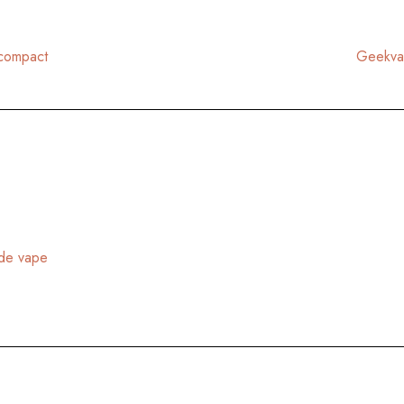
 compact
Geekvap
 de vape