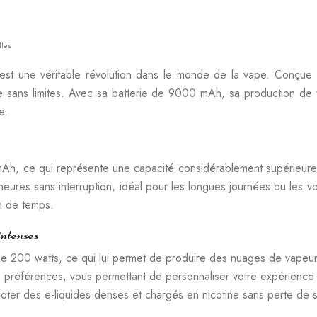
lles
st une véritable révolution dans le monde de la vape. Conçue 
pe sans limites. Avec sa batterie de 9000 mAh, sa production de
e.
, ce qui représente une capacité considérablement supérieure à
ures sans interruption, idéal pour les longues journées ou les v
n de temps.
intenses
e 200 watts, ce qui lui permet de produire des nuages de vapeur
s préférences, vous permettant de personnaliser votre expérience 
er des e-liquides denses et chargés en nicotine sans perte de s