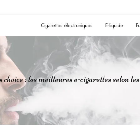
Cigarettes électroniques
E-liquide
F
 choice : les meilleures e-cigarettes selon le