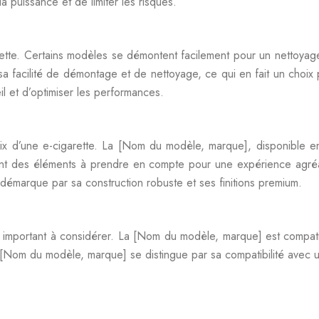
 puissance et de limiter les risques.
garette. Certains modèles se démontent facilement pour un nettoyage
facilité de démontage et de nettoyage, ce qui en fait un choix p
il et d’optimiser les performances.
oix d’une e-cigarette. La [Nom du modèle, marque], disponible en
 sont des éléments à prendre en compte pour une expérience agr
émarque par sa construction robuste et ses finitions premium.
ur important à considérer. La [Nom du modèle, marque] est compat
[Nom du modèle, marque] se distingue par sa compatibilité avec une