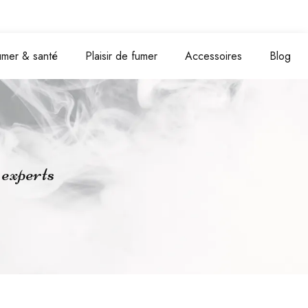
umer & santé
Plaisir de fumer
Accessoires
Blog
s experts