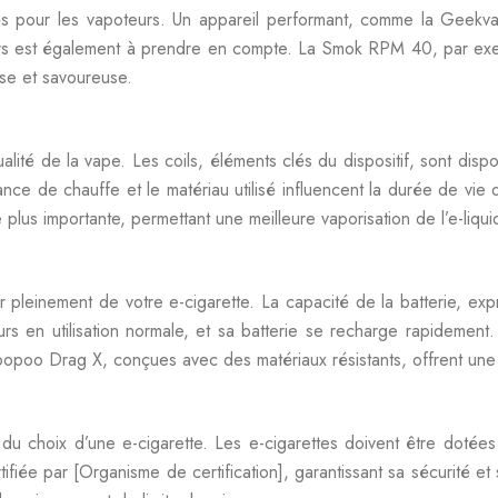
lés pour les vapoteurs. Un appareil performant, comme la Geek
veurs est également à prendre en compte. La Smok RPM 40, par e
nse et savoureuse.
lité de la vape. Les coils, éléments clés du dispositif, sont dispo
ance de chauffe et le matériau utilisé influencent la durée de vi
e plus importante, permettant une meilleure vaporisation de l’e-liq
r pleinement de votre e-cigarette. La capacité de la batterie, e
en utilisation normale, et sa batterie se recharge rapidement. 
 Voopoo Drag X, conçues avec des matériaux résistants, offrent un
u choix d’une e-cigarette. Les e-cigarettes doivent être dotées d
fiée par [Organisme de certification], garantissant sa sécurité et