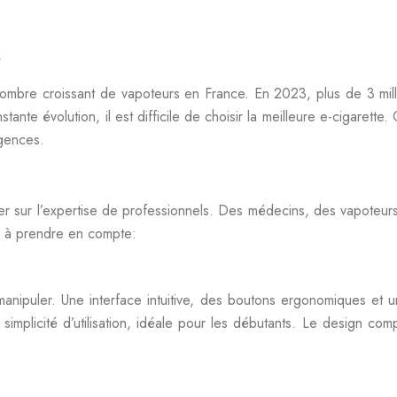
s
mbre croissant de vapoteurs en France. En 2023, plus de 3 milli
ante évolution, il est difficile de choisir la meilleure e-cigarett
igences.
uyer sur l’expertise de professionnels. Des médecins, des vapoteu
lés à prendre en compte:
à manipuler. Une interface intuitive, des boutons ergonomiques et 
licité d’utilisation, idéale pour les débutants. Le design com