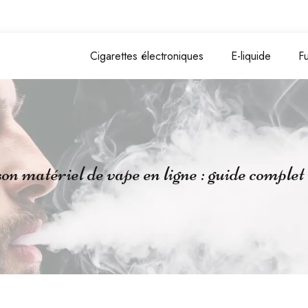
Cigarettes électroniques
E-liquide
F
n matériel de vape en ligne : guide complet 