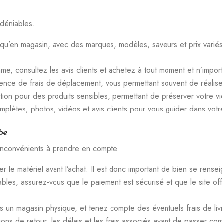
ndéniables.
 qu’en magasin, avec des marques, modèles, saveurs et prix variés
hme, consultez les avis clients et achetez à tout moment et n’impo
sence de frais de déplacement, vous permettant souvent de réalise
étion pour des produits sensibles, permettant de préserver votre vi
lètes, photos, vidéos et avis clients pour vous guider dans votre 
pe
 inconvénients à prendre en compte.
 le matériel avant l’achat. Il est donc important de bien se renseig
fiables, assurez-vous que le paiement est sécurisé et que le site o
s un magasin physique, et tenez compte des éventuels frais de liv
tions de retour, les délais et les frais associés avant de passer c