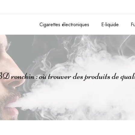
Cigarettes électroniques
E-liquide
F
 ronchin : où trouver des produits de quali