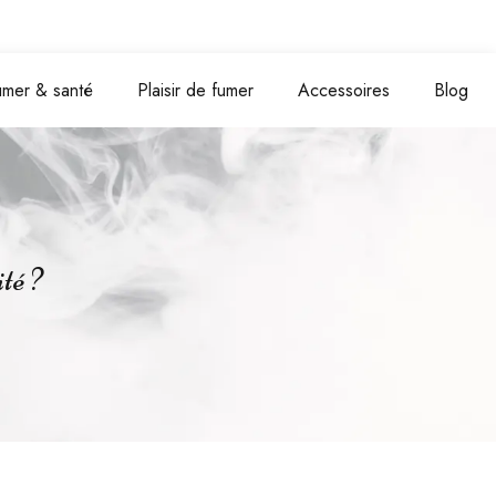
umer & santé
Plaisir de fumer
Accessoires
Blog
té ?