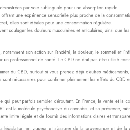
dministrées par voie sublinguale pour une absorption rapide.
offrant une expérience sensorielle plus proche de la consommation
ret, elles sont idéales pour une consommation régulière.
t soulager les douleurs musculaires et articulaires, ainsi que l
otamment son action sur l’anxiété, la douleur, le sommeil et l’in
r un professionnel de santé. Le CBD ne doit pas être utilisé comm
mer du CBD, surtout si vous prenez déjà d’autres médicaments, af
s sont nécessaires pour confirmer pleinement les effets du CBD 
 ce qui peut parfois sembler déroutant. En France, la vente et la
HC est la molécule psychoactive du cannabis, et sa présence, mêm
cette limite légale et de fournir des informations claires et transp
législation en vigueur et s’assurer de la provenance et de la c