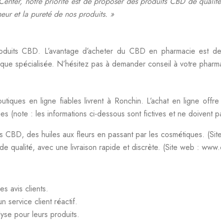
ter, notre priorité est de proposer des produits CBD de qualité, d
eur et la pureté de nos produits. »
duits CBD. L’avantage d’acheter du CBD en pharmacie est de p
tique spécialisée. N’hésitez pas à demander conseil à votre pharma
ues en ligne fiables livrent à Ronchin. L’achat en ligne offre l
ées (note : les informations ci-dessous sont fictives et ne doive
s CBD, des huiles aux fleurs en passant par les cosmétiques. (
e qualité, avec une livraison rapide et discrète. (Site web : www.
es avis clients.
service client réactif.
lyse pour leurs produits.