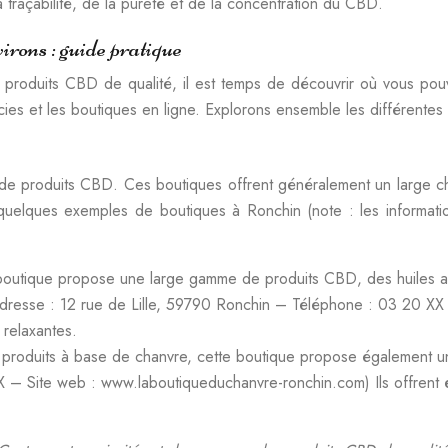
a traçabilité, de la pureté et de la concentration du CBD.
rons : guide pratique
s produits CBD de qualité, il est temps de découvrir où vous pou
acies et les boutiques en ligne. Explorons ensemble les différent
de produits CBD. Ces boutiques offrent généralement un large ch
 quelques exemples de boutiques à Ronchin (note : les informatio
boutique propose une large gamme de produits CBD, des huiles au
 (Adresse : 12 rue de Lille, 59790 Ronchin – Téléphone : 03 2
 relaxantes.
s produits à base de chanvre, cette boutique propose également 
– Site web : www.laboutiqueduchanvre-ronchin.com) Ils offrent é