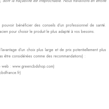
ont la traçabilité est irréprochable. Nous travaillons en étroite
ouvoir bénéficier des conseils d’un professionnel de santé.
cien pour choisir le produit le plus adapté à vos besoins.
’avantage d’un choix plus large et de prix potentiellement plus
nt pas être considérées comme des recommandations) :
Site web : www.greencbdshop.com)
cbdfrance.fr)