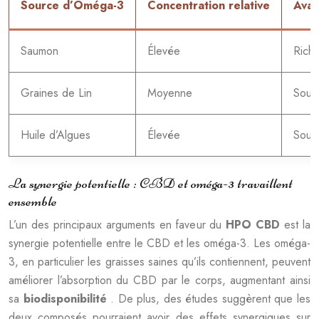
Source d’Oméga-3
Concentration relative
Avan
Saumon
Élevée
Riche
Graines de Lin
Moyenne
Sourc
Huile d’Algues
Élevée
Sour
La synergie potentielle : CBD et oméga-3 travaillent
ensemble
L’un des principaux arguments en faveur du
HPO CBD
est la
synergie potentielle entre le CBD et les oméga-3. Les oméga-
3, en particulier les graisses saines qu’ils contiennent, peuvent
améliorer l’absorption du CBD par le corps, augmentant ainsi
sa
biodisponibilité
. De plus, des études suggèrent que les
deux composés pourraient avoir des effets synergiques sur