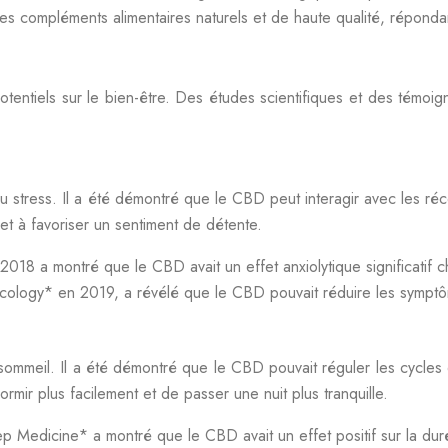
des compléments alimentaires naturels et de haute qualité, répon
tiels sur le bien-être. Des études scientifiques et des témoignag
 du stress. Il a été démontré que le CBD peut interagir avec les 
s et à favoriser un sentiment de détente.
18 a montré que le CBD avait un effet anxiolytique significatif c
cology* en 2019, a révélé que le CBD pouvait réduire les symptôm
sommeil. Il a été démontré que le CBD pouvait réguler les cycles 
rmir plus facilement et de passer une nuit plus tranquille.
p Medicine* a montré que le CBD avait un effet positif sur la dur