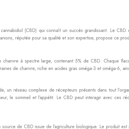
annabidiol (CBD) qui connaît un succès grandissant. Le CBD e
anions, réputée pour sa qualité et son expertise, propose ce produ
chanvre à spectre large, contenant 5% de CBD. Chaque flacon co
graines de chanvre, riche en acides gras oméga-3 et oméga-6, ains
e, un réseau complexe de récepteurs présents dans tout l’organ
eur, le sommeil et l’appétit. Le CBD peut interagir avec ces ré
source de CBD issue de l’agriculture biologique. Le produit est 