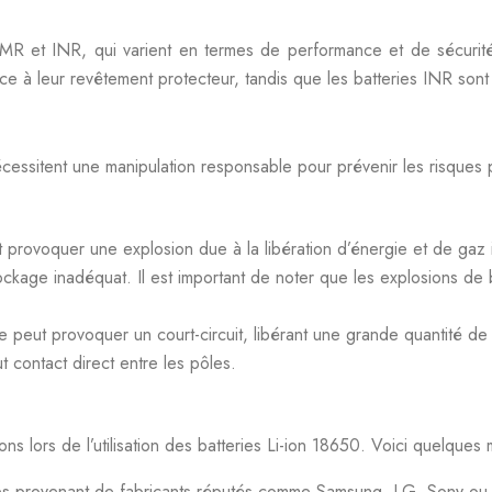
 IMR et INR, qui varient en termes de performance et de sécurité
ce à leur revêtement protecteur, tandis que les batteries INR sont 
cessitent une manipulation responsable pour prévenir les risques p
 provoquer une explosion due à la libération d’énergie et de gaz
tockage inadéquat. Il est important de noter que les explosions de b
e peut provoquer un court-circuit, libérant une grande quantité de 
t contact direct entre les pôles.
ons lors de l’utilisation des batteries Li-ion 18650. Voici quelques
s provenant de fabricants réputés comme Samsung, LG, Sony ou Moli