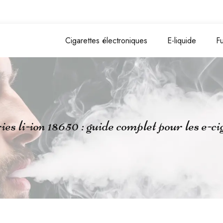
Cigarettes électroniques
E-liquide
F
es li-ion 18650 : guide complet pour les e-ci