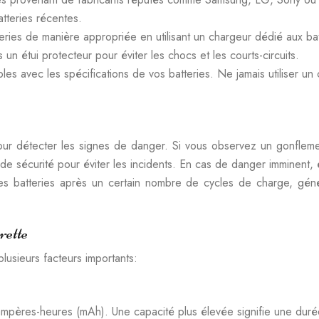
atteries récentes.
ies de manière appropriée en utilisant un chargeur dédié aux batt
n étui protecteur pour éviter les chocs et les courts-circuits.
les avec les spécifications de vos batteries. Ne jamais utiliser u
0 pour détecter les signes de danger. Si vous observez un gonflem
es de sécurité pour éviter les incidents. En cas de danger imminent,
es batteries après un certain nombre de cycles de charge, génér
rette
lusieurs facteurs importants:
liampères-heures (mAh). Une capacité plus élevée signifie une dur