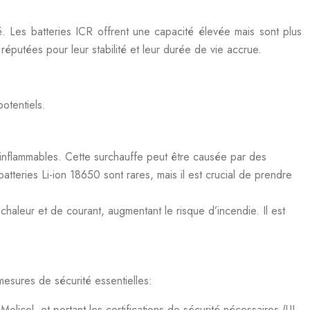
. Les batteries ICR offrent une capacité élevée mais sont plus
réputées pour leur stabilité et leur durée de vie accrue.
otentiels.
 inflammables. Cette surchauffe peut être causée par des
atteries Li-ion 18650 sont rares, mais il est crucial de prendre
chaleur et de courant, augmentant le risque d’incendie. Il est
 mesures de sécurité essentielles:
cel, et portant les certifications de sécurité nécessaires (UL,