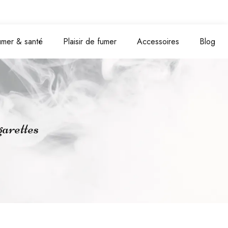
umer & santé
Plaisir de fumer
Accessoires
Blog
garettes