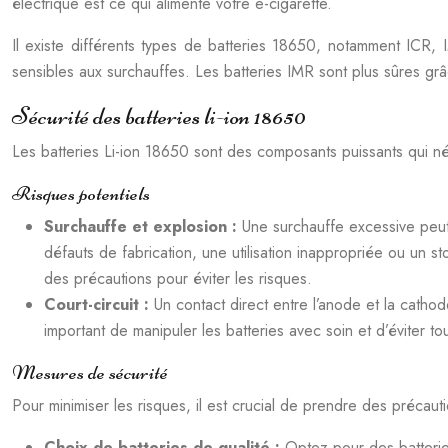
électrique est ce qui alimente votre e-cigarette.
Il existe différents types de batteries 18650, notamment ICR,
sensibles aux surchauffes. Les batteries IMR sont plus sûres grâ
Sécurité des batteries li-ion 18650
Les batteries Li-ion 18650 sont des composants puissants qui né
Risques potentiels
Surchauffe et explosion :
Une surchauffe excessive peut
défauts de fabrication, une utilisation inappropriée ou un s
des précautions pour éviter les risques.
Court-circuit :
Un contact direct entre l’anode et la cathod
important de manipuler les batteries avec soin et d’éviter tou
Mesures de sécurité
Pour minimiser les risques, il est crucial de prendre des précauti
Choix de batteries de qualité :
Optez pour des batterie