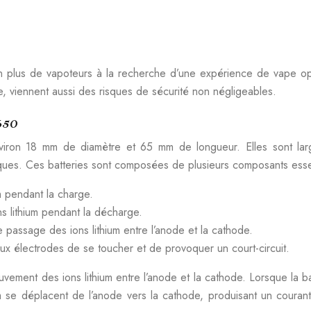
 plus de vapoteurs à la recherche d’une expérience de vape optim
, viennent aussi des risques de sécurité non négligeables.
650
nviron 18 mm de diamètre et 65 mm de longueur. Elles sont larg
iques. Ces batteries sont composées de plusieurs composants esse
m pendant la charge.
ns lithium pendant la décharge.
 passage des ions lithium entre l’anode et la cathode.
électrodes de se toucher et de provoquer un court-circuit.
ement des ions lithium entre l’anode et la cathode. Lorsque la ba
ium se déplacent de l’anode vers la cathode, produisant un couran