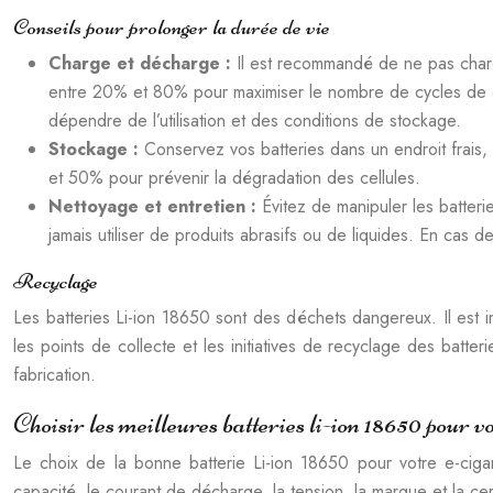
Conseils pour prolonger la durée de vie
Charge et décharge :
Il est recommandé de ne pas char
entre 20% et 80% pour maximiser le nombre de cycles de c
dépendre de l’utilisation et des conditions de stockage.
Stockage :
Conservez vos batteries dans un endroit frais, 
et 50% pour prévenir la dégradation des cellules.
Nettoyage et entretien :
Évitez de manipuler les batter
jamais utiliser de produits abrasifs ou de liquides. En cas
Recyclage
Les batteries Li-ion 18650 sont des déchets dangereux. Il est
les points de collecte et les initiatives de recyclage des batter
fabrication.
Choisir les meilleures batteries li-ion 18650 pour vo
Le choix de la bonne batterie Li-ion 18650 pour votre e-cigar
capacité, le courant de décharge, la tension, la marque et la cert