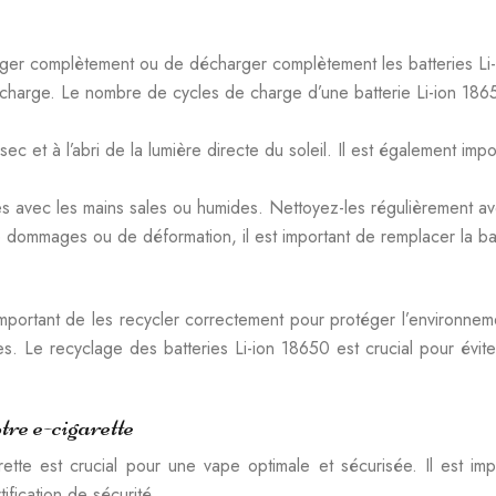
ger complètement ou de décharger complètement les batteries Li
harge. Le nombre de cycles de charge d’une batterie Li-ion 1865
sec et à l’abri de la lumière directe du soleil. Il est également i
ies avec les mains sales ou humides. Nettoyez-les régulièrement av
 de dommages ou de déformation, il est important de remplacer la b
 important de les recycler correctement pour protéger l’environ
ies. Le recyclage des batteries Li-ion 18650 est crucial pour évite
tre e-cigarette
ette est crucial pour une vape optimale et sécurisée. Il est i
ification de sécurité.