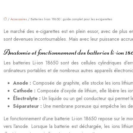
/
Accessoires
/ Batteries li-ion 18650 : guide complet pour les e-cigarettes
Le marché des e-cigarettes est en plein essor, avec de plus en
sont devenues incontournables. Mais avec leur puissance accrue
Anatomie et fonctionnement des batteries li-ion 18
Les batteries Li-ion 18650 sont des cellules cylindriques d’e
ordinateurs portables et de nombreux autres appareils électron
Anode :
Composée de graphite, elle stocke les ions lithiu
Cathode :
Composée d’oxyde de lithium, elle libère les io
Électrolyte :
Un liquide ou un gel conducteur qui permet le
Séparateur :
Une membrane poreuse qui empêche les deux 
Le fonctionnement d’une batterie Li-ion 18650 repose sur le mouv
vers l’anode. Lorsque la batterie est déchargée, les ions lith